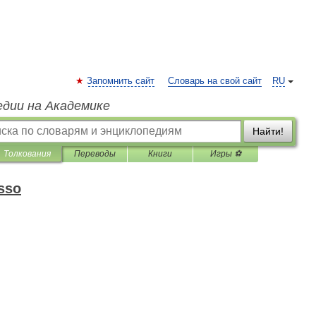
Запомнить сайт
Словарь на свой сайт
RU
едии на Академике
Найти!
Толкования
Переводы
Книги
Игры ⚽
usso