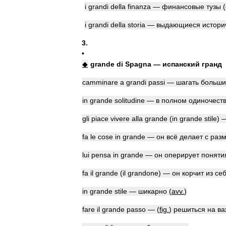
i
grandi
della
finanza
—
финансовые
тузы
(
i
grandi
della
storia
—
выдающиеся
истори
3
.
•
◆
grande
di
Spagna
—
испанский
гранд
camminare
a
grandi
passi
—
шагать
больш
in
grande
solitudine
—
в
полном
одиночест
gli
piace
vivere
alla
grande
(
in
grande
stile
) 
fa
le
cose
in
grande
—
он
всё
делает
с
раз
lui
pensa
in
grande
—
он
оперирует
поняти
fa
il
grande
(
il
grandone
) —
он
корчит
из
се
in
grande
stile
—
шикарно
(
avv
.
)
fare
il
grande
passo
— (
fig
.
)
решиться
на
ва