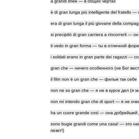
a
grandi
linee
—
в
общих
чертах
è
di
gran
lunga
più
intelligente
del
fratello
—
era
di
gran
lunga
il
più
giovane
della
compag
si
precipitò
di
gran
carriera
a
rincorrerli
—
он
ti
vedo
in
gran
forma
—
ты
в
отличной
фор
i
soldati
erano
in
gran
parte
dei
ragazzi
—
со
gran
che
—
ничего
особенного
(
не
Бог
вест
il
film
non
è
un
gran
che
—
фильм
так
себе
non
ne
so
gran
che
—
я
не
в
курсе
дел
(
я
м
non
mi
intendo
gran
che
di
sport
—
я
не
оче
ha
un
cuore
grande
così
—
она
добрейшей
sono
bugie
grandi
come
una
casa
! —
это
на
лезет
!)