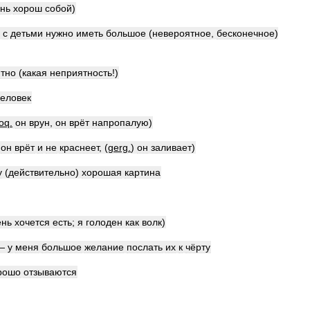
нь
хорош
собой
)
—
с
детьми
нужно
иметь
большое
(
невероятное
,
бесконечное
)
тно
(
какая
неприятность
!)
человек
loq
.
он
врун
,
он
врёт
напропалую
)
он
врёт
и
не
краснеет
, (
gerg
.
)
он
заливает
)
у
(
действительно
)
хорошая
картина
ень
хочется
есть
;
я
голоден
как
волк
)
—
у
меня
большое
желание
послать
их
к
чёрту
рошо
отзываются