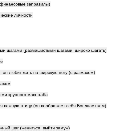
финансовые
заправилы
)
ческие
личности
ими
шагами
(
размашистыми
шагами
;
широко
шагать
)
ве
—
он
любит
жить
на
широкую
ногу
(
с
размахом
)
махом
ями
крупного
масштаба
бя
важную
птицу
(
он
воображает
себя
Бог
знает
кем
)
жный
шаг
(
жениться
,
выйти
замуж
)