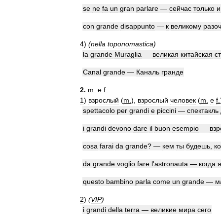
se
ne
fa
un
gran
parlare
—
сейчас
только
и
con
grande
disappunto
—
к
великому
разо
4
)
(
nella
toponomastica
)
la
grande
Muraglia
—
великая
китайская
с
Canal
grande
—
Каналь
гранде
2
.
m
.
e
f
.
1
)
взрослый
(
m
.
),
взрослый
человек
(
m
.
e
f
.
spettacolo
per
grandi
e
piccini
—
спектакль
i
grandi
devono
dare
il
buon
esempio
—
вз
cosa
farai
da
grande
? —
кем
ты
будешь
,
ко
da
grande
voglio
fare
l
'
astronauta
—
когда
questo
bambino
parla
come
un
grande
—
м
2
)
(
VIP
)
i
grandi
della
terra
—
великие
мира
сего