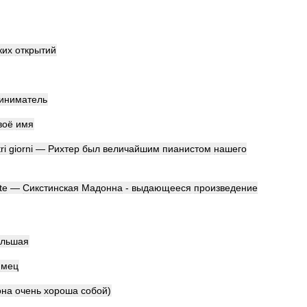
ких
открытий
иниматель
воё
имя
ri
giorni
—
Рихтер
был
величайшим
пианистом
нашего
te
—
Сикстинская
Мадонна
-
выдающееся
произведение
ольшая
имец
она
очень
хороша
собой
)