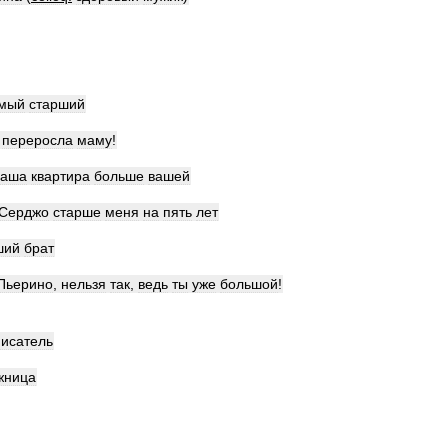
мый
старший
переросла
маму
!
наша
квартира
больше
вашей
Серджо
старше
меня
на
пять
лет
ший
брат
Пьерино
,
нельзя
так
,
ведь
ты
уже
большой
!
писатель
жница