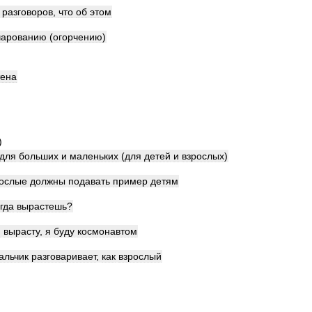
разговоров
,
что
об
этом
чарованию
(
огорчению
)
тена
)
для
больших
и
маленьких
(
для
детей
и
взрослых
)
рослые
должны
подавать
пример
детям
гда
вырастешь
?
я
вырасту
,
я
буду
космонавтом
альчик
разговаривает
,
как
взрослый