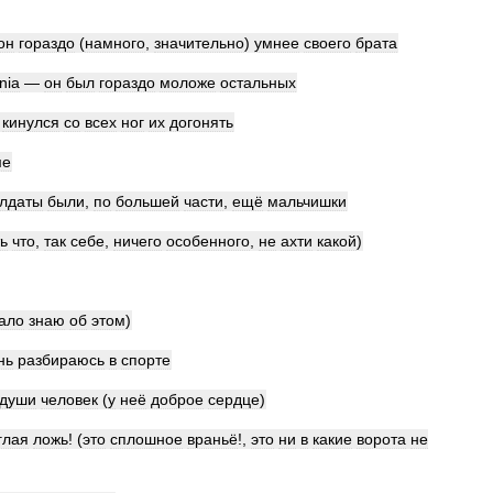
он
гораздо
(
намного
,
значительно
)
умнее
своего
брата
nia
—
он
был
гораздо
моложе
остальных
кинулся
со
всех
ног
их
догонять
ме
лдаты
были
,
по
большей
части
,
ещё
мальчишки
ь
что
,
так
себе
,
ничего
особенного
,
не
ахти
какой
)
ало
знаю
об
этом
)
нь
разбираюсь
в
спорте
души
человек
(
у
неё
доброе
сердце
)
глая
ложь
! (
это
сплошное
враньё
!,
это
ни
в
какие
ворота
не