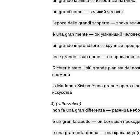
un
grande
latinista
—
известный
латинист
un
grand
'
uomo
—
великий
человек
l
'
epoca
delle
grandi
scoperte
—
эпоха
вели
è
una
gran
mente
—
он
умнейший
человек
un
grande
imprenditore
—
крупный
предпр
fece
grande
il
suo
nome
—
он
прославил
с
Richter
è
stato
il
più
grande
pianista
dei
nost
времени
la
Madonna
Sistina
è
una
grande
opera
d
'
ar
искусства
3
)
(
rafforzativo
)
non
fa
una
gran
differenza
—
разница
неб
è
un
gran
farabutto
—
он
большой
проход
è
una
gran
bella
donna
—
она
красавица
(