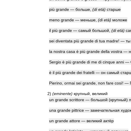
più
grande
—
больше
,
(
di
età
)
старше
meno
grande
—
меньше
,
(
di
età
)
моложе
il
più
grande
—
самый
большой
,
(
di
età
)
са
sei
diventata
più
grande
di
tua
madre
! —
ты
la
nostra
casa
è
più
grande
della
vostra
—
Sergio
è
più
grande
di
me
di
cinque
anni
—
è
il
più
grande
dei
fratelli
—
он
самый
стар
Pierino
,
ormai
sei
grande
,
non
fare
così
! —
2
)
(
eminente
)
крупный
,
великий
un
grande
scrittore
—
большой
(
крупный
)
una
grande
pittrice
—
замечательная
худо
un
grande
attore
—
великий
актёр