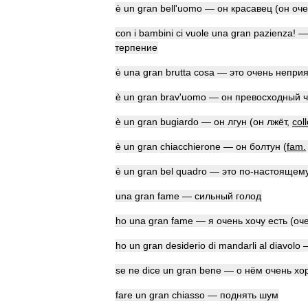
è
un
gran
bell
'
uomo
—
он
красавец
(
он
оче
con
i
bambini
ci
vuole
una
gran
pazienza
! 
терпение
è
una
gran
brutta
cosa
—
это
очень
неприя
è
un
gran
brav
'
uomo
—
он
превосходный
è
un
gran
bugiardo
—
он
лгун
(
он
лжёт
,
col
è
un
gran
chiacchierone
—
он
болтун
(
fam
.
è
un
gran
bel
quadro
—
это
по
-
настоящем
una
gran
fame
—
сильный
голод
ho
una
gran
fame
—
я
очень
хочу
есть
(
оч
ho
un
gran
desiderio
di
mandarli
al
diavolo
se
ne
dice
un
gran
bene
—
о
нём
очень
хо
fare
un
gran
chiasso
—
поднять
шум