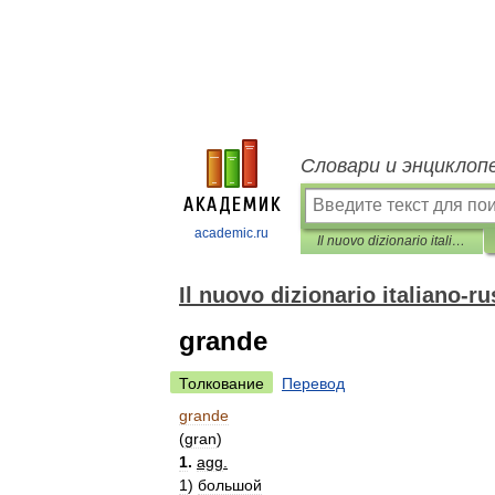
Словари и энциклоп
academic.ru
Il nuovo dizionario italiano-russo
Il nuovo dizionario italiano-r
grande
Толкование
Перевод
grande
(
gran
)
1
.
agg
.
1
)
большой