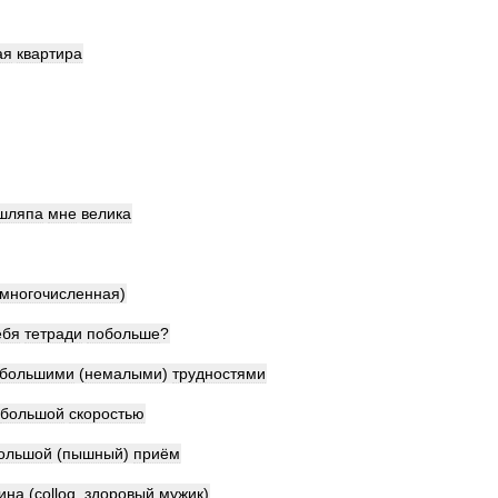
ая
квартира
шляпа
мне
велика
многочисленная
)
ебя
тетради
побольше
?
большими
(
немалыми
)
трудностями
большой
скоростью
ольшой
(
пышный
)
приём
ина
(
colloq
.
здоровый
мужик
)