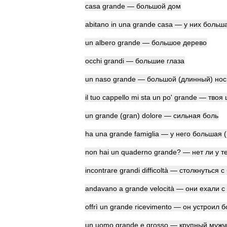
casa
grande
—
большой
дом
abitano
in
una
grande
casa
—
у
них
больш
un
albero
grande
—
большое
дерево
occhi
grandi
—
большие
глаза
un
naso
grande
—
большой
(
длинный
)
нос
il
tuo
cappello
mi
sta
un
po
'
grande
—
твоя
un
grande
(
gran
)
dolore
—
сильная
боль
ha
una
grande
famiglia
—
у
него
большая
(
non
hai
un
quaderno
grande
? —
нет
ли
у
т
incontrare
grandi
difficoltà
—
столкнуться
с
andavano
a
grande
velocità
—
они
ехали
с
offrì
un
grande
ricevimento
—
он
устроил
б
un
uomo
grande
e
grosso
—
крупный
мужч